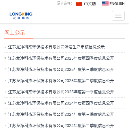
语言选择：
Toggl
navig
网上公示
江苏龙净科杰环保技术有限公司清洁生产审核信息公示
江苏龙净科杰环保技术有限公司2025年度第四季度信息公开
江苏龙净科杰环保技术有限公司2025年度第三季度信息公开
江苏龙净科杰环保技术有限公司2025年度第二季度信息公开
江苏龙净科杰环保技术有限公司2025年度第一季度信息公开
江苏龙净科杰环保技术有限公司2024年度第四季度信息公开
江苏龙净科杰环保技术有限公司2024年度第三季度信息公开
江苏龙净科杰环保技术有限公司2024年度第二季度信息公开