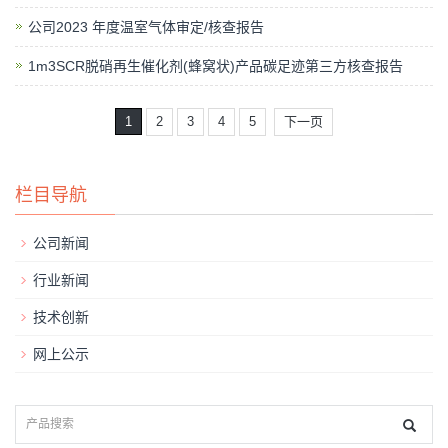
公司2023 年度温室气体审定/核查报告
1m3SCR脱硝再生催化剂(蜂窝状)产品碳足迹第三方核查报告
1
2
3
4
5
下一页
栏目导航
公司新闻
行业新闻
技术创新
网上公示