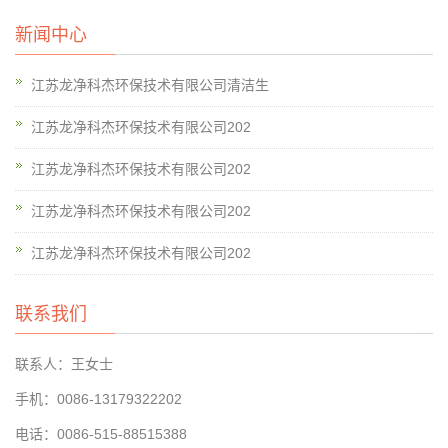
新闻中心
江苏龙净科杰环保技术有限公司清洁生
江苏龙净科杰环保技术有限公司202
江苏龙净科杰环保技术有限公司202
江苏龙净科杰环保技术有限公司202
江苏龙净科杰环保技术有限公司202
联系我们
联系人：王女士
手机：0086-13179322202
电话：0086-515-88515388