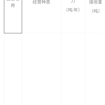
力
经营种类
接收量
称
（吨/年）
（吨）